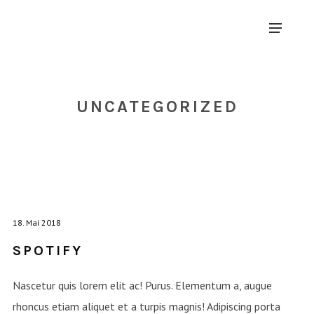
UNCATEGORIZED
18. Mai 2018
SPOTIFY
Nascetur quis lorem elit ac! Purus. Elementum a, augue
rhoncus etiam aliquet et a turpis magnis! Adipiscing porta