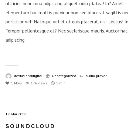
ultricies nunc urna adipiscing aliquet odio platea! In? Amet
elementum hac mattis pulvinar non sed placerat sagittis nec
porttitor vel! Natoque vel et ut quis placerat, nisi. Lectus! In.
Tempor pellentesque et? Nec scelerisque mauris. Auctor hac
adipiscing.
devunlanddigital
Uncategorized
audio
player
1
likes
176 views
1 min
18. Mai 2018
SOUNDCLOUD