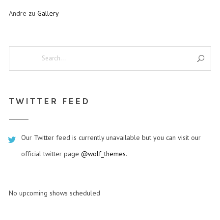
Andre
zu
Gallery
TWITTER FEED
Our Twitter feed is currently unavailable but you can visit our
official twitter page
@wolf_themes
.
No upcoming shows scheduled