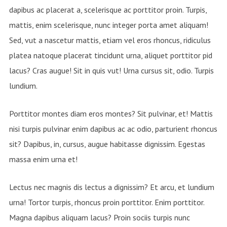
dapibus ac placerat a, scelerisque ac porttitor proin. Turpis,
mattis, enim scelerisque, nunc integer porta amet aliquam!
Sed, vut a nascetur mattis, etiam vel eros rhoncus, ridiculus
platea natoque placerat tincidunt urna, aliquet porttitor pid
lacus? Cras augue! Sit in quis vut! Urna cursus sit, odio. Turpis
lundium.
Porttitor montes diam eros montes? Sit pulvinar, et! Mattis
nisi turpis pulvinar enim dapibus ac ac odio, parturient rhoncus
sit? Dapibus, in, cursus, augue habitasse dignissim. Egestas
massa enim urna et!
Lectus nec magnis dis lectus a dignissim? Et arcu, et lundium
urna! Tortor turpis, rhoncus proin porttitor. Enim porttitor.
Magna dapibus aliquam lacus? Proin sociis turpis nunc