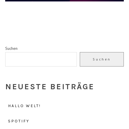
Suchen
Suchen
NEUESTE BEITRÄGE
HALLO WELT!
SPOTIFY