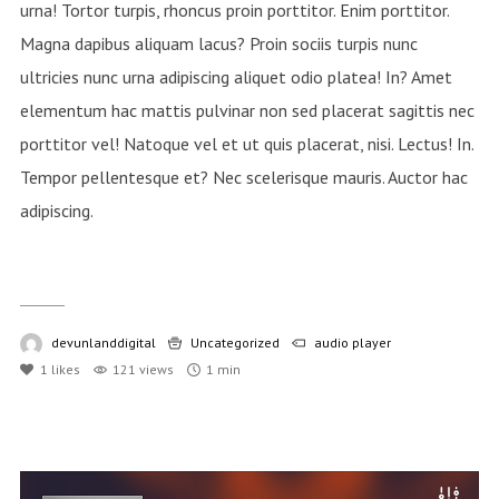
urna! Tortor turpis, rhoncus proin porttitor. Enim porttitor.
Magna dapibus aliquam lacus? Proin sociis turpis nunc
ultricies nunc urna adipiscing aliquet odio platea! In? Amet
elementum hac mattis pulvinar non sed placerat sagittis nec
porttitor vel! Natoque vel et ut quis placerat, nisi. Lectus! In.
Tempor pellentesque et? Nec scelerisque mauris. Auctor hac
adipiscing.
devunlanddigital
Uncategorized
audio
player
1
likes
121 views
1 min
Audio-
Player